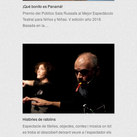
¡Qué bonito es Panamá!
Premio del Público Sala Russafa al Mejor Espectáculo
Teatral para Niños y Niñas. V edición año 2016
Basada en la…
Històries de ratolins
Espectacle de titelles, objectes, contes i música on tot
es troba al descobert deixant veure a l’espectador els